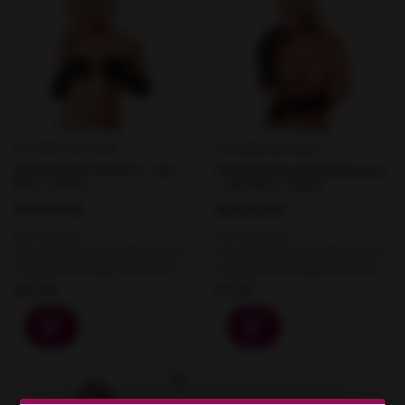
Amorable by Rimba
Amorable by Rimba
Lange Handschoenen - One
Doorzichtige Handschoenen
Size - Zwart
- One Size - Zwart
Op voorraad
Op voorraad
Voor 12:00 besteld? Meestal de
Voor 12:00 besteld? Meestal de
volgende werkdag verzonden.
volgende werkdag verzonden.
€22,95
€17,50