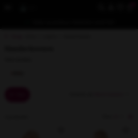
0
Gratis verzending in Nederland vanaf €50
Terug
Home
Lingerie
Handschoenen
Handschoenen
Onze merken
Sorteren op:
Filter
Toon:
3 producten