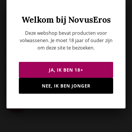
Welkom bij NovusEros
Deze webshop bevat producten voor
volwassenen. Je moet 18 jaar of ouder zijn
om deze site te bezoeken.
Amorable by Rimba
Doorzichtige Handschoenen
- One Size - Zwart
JA, IK BEN 18+
Op voorraad
Voor 12:00 besteld? Meestal de
NEE, IK BEN JONGER
volgende werkdag verzonden.
€12,95