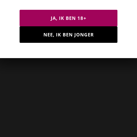
JA, IK BEN 18+
NEE, IK BEN JONGER