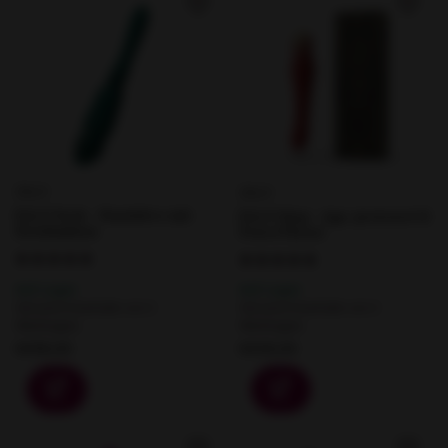
ZALO
ZALO
ZALO Sesh - Handsfree mit
ZALO King - App-gesteuert &
Heizfunktion
PowerThrust
Auf Lager
Auf Lager
Versand innerhalb von 2
Versand innerhalb von 2
Werktagen.
Werktagen.
€259,00
€229,00