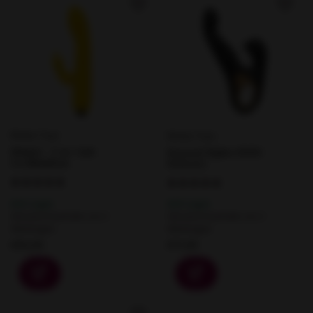
Rimba Toys
Rimba Toys
Malmö - 3-in-1 mit
Sensual Nights SN08 -
Leckfunktion
Schwarz
Auf Lager
Auf Lager
Versand innerhalb von 2
Versand innerhalb von 2
Werktagen.
Werktagen.
€53,95
€71,95