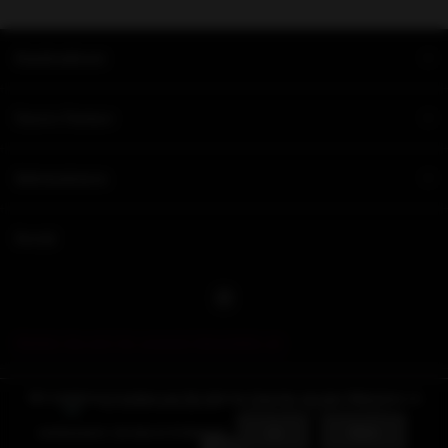
Kundendienst
Unsere Partner
Informationen
Social
Melden Sie sich für unseren Newsletter an
Wir benutzen Cookies nur für interne Zwecke um den Webshop zu
© 2026 NovusEros - Theme By
DMWS
x
Plus+
verbessern. Ist das in Ordnung?
Ja
Nein