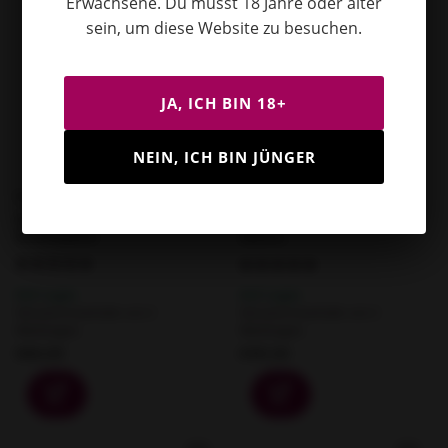
Erwachsene. Du musst 18 Jahre oder älter
sein, um diese Website zu besuchen.
JA, ICH BIN 18+
NEIN, ICH BIN JÜNGER
Dorcel
Dorcel
Deep Thrust - Magnetische
G-Stormer - G-Punkt &
Stoßfunktion
Klitoris
Auf Lager
Auf Lager
Versand innerhalb von 2
Versand innerhalb von 2
Werktagen.
Werktagen.
€89,99
€181,50