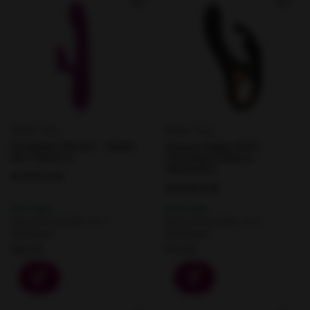
Rimba Toys
Rimba Toys
Stockholm Vibrator - Rabbit
Sensual Nights SN09 -
mit 3 Motoren
Thrusting & Klitoris-
Stimulation
Auf Lager
Auf Lager
Versand innerhalb von 2
Versand innerhalb von 2
Werktagen.
Werktagen.
€53,95
€71,95