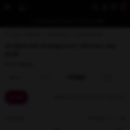
0
Kostenloser Versand in der EU ab €80
Zurück
Startseite
Schlagworte
vibrator mit stoß
Artikel mit Schlagwort vibrator mit
stoß
Unsere Marken
Sortieren nach:
Filter
Anzeigen:
11 produkte