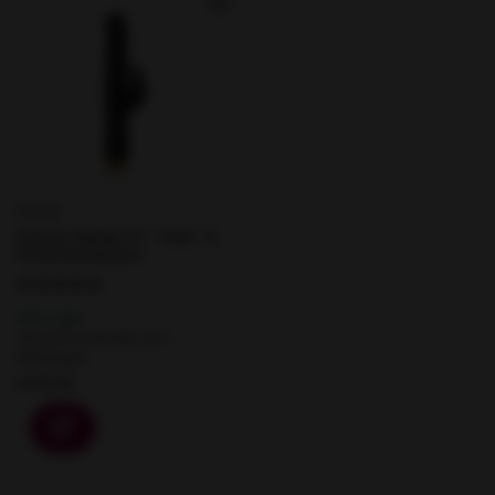
Dorcel
Furious Rabbit 2.0 - Stoß- &
Rotationsfunktion
Auf Lager
Versand innerhalb von 2
Werktagen.
€114,95