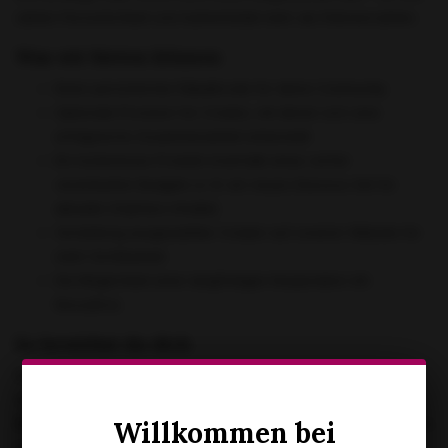
zählen Persönlichkeit und Authentizität mehr als Followerzahlen.
Was wir bieten können
Einen persönlichen Rabattcode für deine Community
Optionale Provision für Creator, mit denen sich eine
erfolgreiche Zusammenarbeit entwickelt
Ein kostenloses Produkt innerhalb eines vorher
vereinbarten Budgets (z. B. ein neues Dessous-Set für
aktuelle OnlyFans-Inhalte)
Vorstellung ausgewählter Creator auf unserer Website für
mehr Sichtbarkeit
Die Möglichkeit einer langfristigen Kooperation mit
NovusEros
So bewirbst du dich
Schreib uns eine kurze E-Mail an
info@novuseros.com
mit Links
zu deinen Social-Media-Profilen (OnlyFans, Instagram, TikTok,
Blog...) und ein paar Zeilen über dich und warum du mit NovusEros
Willkommen bei
kooperieren möchtest.