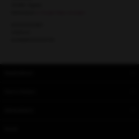
5931BR Tegelen
Netherlands
In Google Maps anzeigen
NL855001331B01
62892231
NL18ABNA0432010785
Kundendienst
Unsere Partner
Informationen
Social