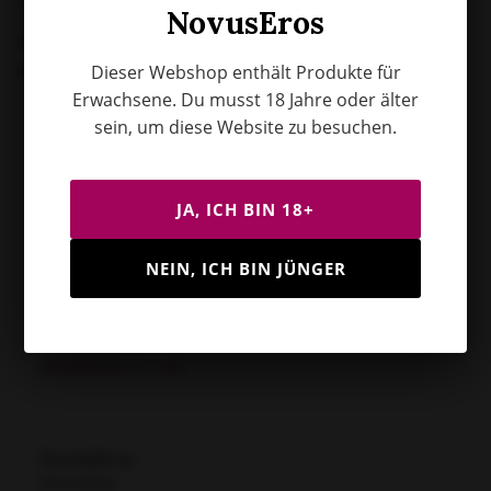
NovusEros
Wir freuen uns darauf, deinen Stil kennenzulernen und
gemeinsam schöne Dinge zu teilen.
Dieser Webshop enthält Produkte für
Erwachsene. Du musst 18 Jahre oder älter
sein, um diese Website zu besuchen.
Kundendienst
Whatsapp
JA, ICH BIN 18+
+31 6 15378376
+31 777998612
NEIN, ICH BIN JÜNGER
E-Mail
info@novuseros.com
NovusEros
Erkenkamp