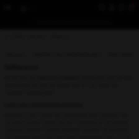
0
Kostenloser Versand in der EU ab €80
Zurück
Startseite
Influencer
Impressum
Allgemeine Geschäftsbedingungen
Widerrufsbeleh
Influencer
Bist du aktiv auf
OnlyFans, Instagram, TikTok
oder hast du einen
eigenen Blog, auf dem du Inhalte rund um Lust, Erotik und
sinnlichen Lifestyle teilst?
Lass uns zusammenarbeiten
NovusEros sucht Creator aus Deutschland oder Österreich, die
sich gerne sinnlich zeigen und ihre Community für hochwertige
erotische Lifestyle-Produkte begeistern möchten. Ob du gerade
erst anfängst oder schon eine treue Fangemeinde hast – für uns