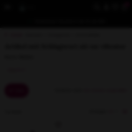
0
Kostenloser Versand in der EU ab €80
Zurück
Startseite
Schlagworte
sit-on vibrator
Artikel mit Schlagwort sit-on vibrator
Unsere Marken
Sortieren nach:
Filter
Anzeigen:
1 produkt