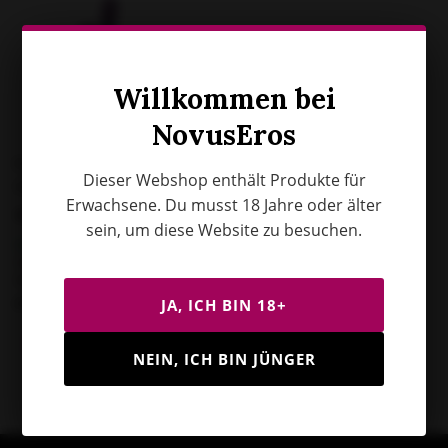
Willkommen bei
NovusEros
Bouncy Bliss
Dieser Webshop enthält Produkte für
Classic - Sit-On Vibrator
Erwachsene. Du musst 18 Jahre oder älter
sein, um diese Website zu besuchen.
Auf Lager
Versand innerhalb von 2
Werktagen.
€109,95
JA, ICH BIN 18+
NEIN, ICH BIN JÜNGER