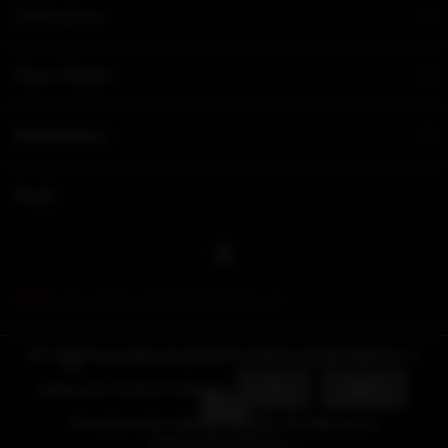
Kundendienst
Unsere Partner
Informationen
Social
Melden Sie sich für unseren Newsletter an
Wir benutzen Cookies nur für interne Zwecke um den Webshop zu
© 2026 NovusEros - Theme By
DMWS
x
Plus+
verbessern. Ist das in Ordnung?
Ja
Nein
Für weitere Informationen beachten Sie bitte unsere
Datenschutzerklärung. »