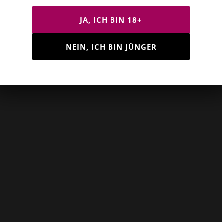
JA, ICH BIN 18+
NEIN, ICH BIN JÜNGER